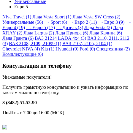
Универсальные
Евро 5
Niva Travel (1)
Лада Vesta Sport (1)
Лада Vesta SW Cross (2)
Универсальные (56)
- Sport (6)
- Евро 2 (11)
- Евро 3 (9)
-
Евро 4 (19)
- Евро 5 (17)
- Дизель (3)
Лада Vesta (2)
Лада
XRAY (2)
Лада Largus (2)
Лада Приора (6)
Лада Калина (6)
Лада Гранта (6)
ВАЗ 21214 LADA 4x4 (3)
ВАЗ 2110, 2111, 2112
(3)
ВАЗ 2108, 2109, 21099 (1)
ВАЗ 2107, 2105, 2104 (1)
Chevrolet NIVA (4)
Kia (1)
Hyundai (0)
Ford (0)
Спецтехника (2)
Комплектующие (6)
Консультация по телефону
Уважаемые покупатели!
Получить грамотную консультацию и узнать информацию по
заказам можно по телефону.
8 (8482) 51-52-90
Пн-Пт
- с 7.00 до 16.00 (МСК)