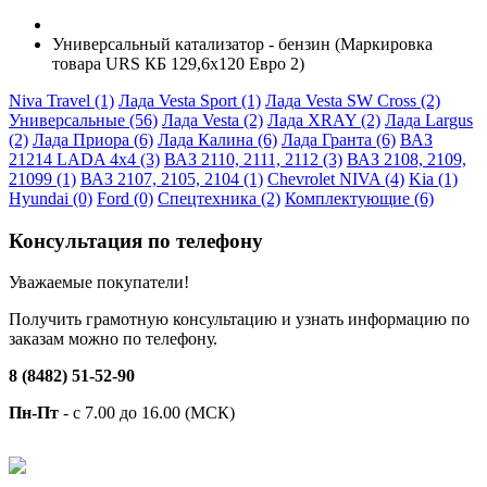
Универсальный катализатор - бензин (Маркировка
товара URS КБ 129,6х120 Евро 2)
Niva Travel (1)
Лада Vesta Sport (1)
Лада Vesta SW Cross (2)
Универсальные (56)
Лада Vesta (2)
Лада XRAY (2)
Лада Largus
(2)
Лада Приора (6)
Лада Калина (6)
Лада Гранта (6)
ВАЗ
21214 LADA 4x4 (3)
ВАЗ 2110, 2111, 2112 (3)
ВАЗ 2108, 2109,
21099 (1)
ВАЗ 2107, 2105, 2104 (1)
Chevrolet NIVA (4)
Kia (1)
Hyundai (0)
Ford (0)
Спецтехника (2)
Комплектующие (6)
Консультация по телефону
Уважаемые покупатели!
Получить грамотную консультацию и узнать информацию по
заказам можно по телефону.
8 (8482) 51-52-90
Пн-Пт
- с 7.00 до 16.00 (МСК)