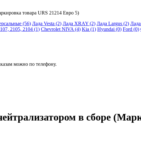
аркировка товара URS 21214 Евро 5)
рсальные (56)
Лада Vesta (2)
Лада XRAY (2)
Лада Largus (2)
Лада
07, 2105, 2104 (1)
Chevrolet NIVA (4)
Kia (1)
Hyundai (0)
Ford (0)
казам можно по телефону.
нейтрализатором в сборе (Мар